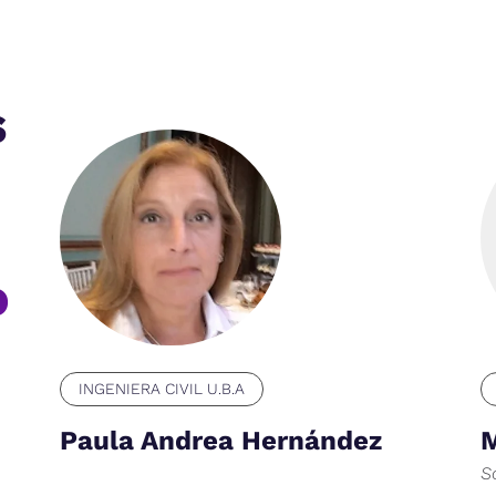
s
o
INGENIERA CIVIL U.B.A
Paula Andrea Hernández
M
S